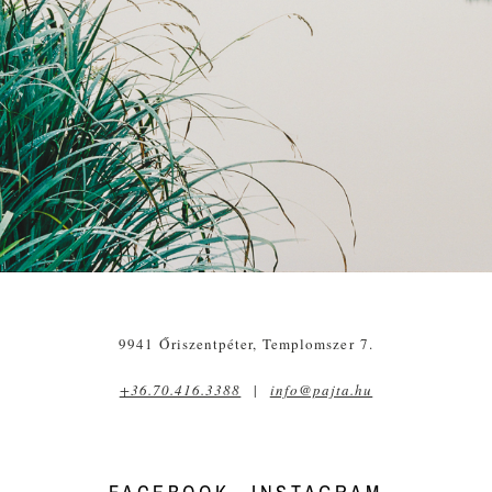
9941 Őriszentpéter, Templomszer 7.
+36.70.416.3388
|
info@pajta.hu