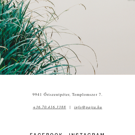
9941 Őriszentpéter, Templomszer 7.
+36.70.416.3388
|
info@pajta.hu